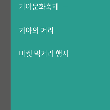
가야문화축제
─
축제 · 소개
가야문화축제란?
가야의 거리
역대 축제
CI & 캐릭터
마켓 먹거리 행사
위원장 인사말
가야문화축제, 한곳에서만 열리는 줄 아셨나요?
5개의 행사장에서 펼쳐지는 다양한 프로그램!
행사장 안내