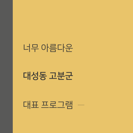
너무 아름다운
대성동 고분군
대표 프로그램
─
수로왕행차퍼레이드, 개막, 폐막 퍼포먼스 및 주제공연(혼불점화/소화