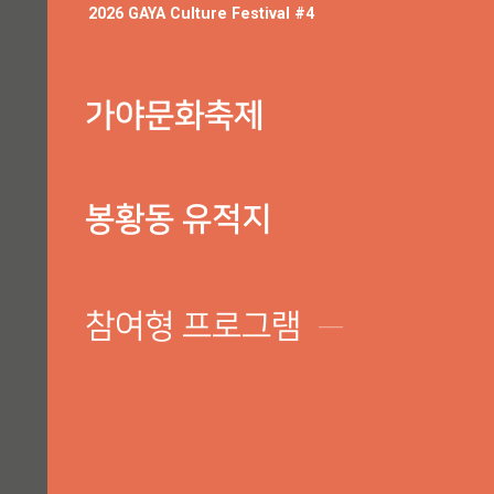
2026 GAYA Culture Festival #4
가야문화축제
봉황동 유적지
참여형 프로그램
─
숨은고수열전, 가야보물찾기, 가야무예대전, 민속농악시연, 김해석
라운지Ⅱ, 봉황동버스킹