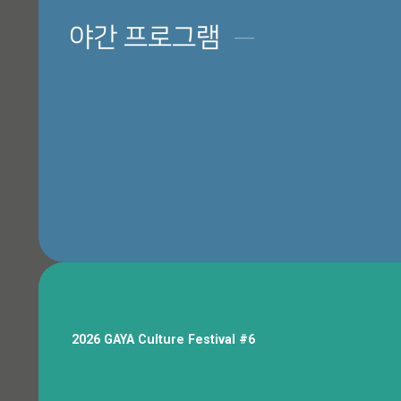
야간 프로그램
─
허왕후와 함께하는 해반천 밤마실, 가야스토리 미디어월
행사장 안내
2026 GAYA Culture Festival #6