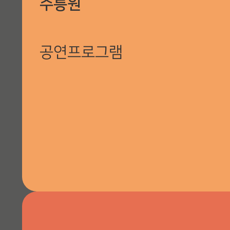
수릉원
공연프로그램
전야제 크로스오버갈라 “축제의 시작”, 숭선전 춘향대제, 가야뮤직
예술공연
행사장 안내