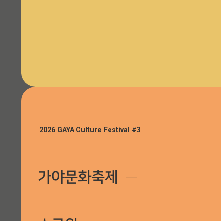
라이팅쇼 “하늘빛연희”, 가야판타지아
행사장 안내
2026 GAYA Culture Festival #3
가야문화축제
─